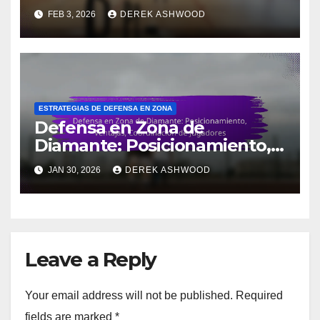
responsabilidades de los
FEB 3, 2026
DEREK ASHWOOD
jugadores
ESTRATEGIAS DE DEFENSA EN ZONA
Defensa en Zona de
Diamante: Posicionamiento,
Ventajas, Coordinación de
JAN 30, 2026
DEREK ASHWOOD
Jugadores
Leave a Reply
Your email address will not be published.
Required
fields are marked
*