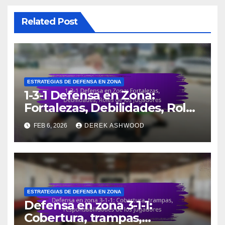
Related Post
ESTRATEGIAS DE DEFENSA EN ZONA
1-3-1 Defensa en Zona:
Fortalezas, Debilidades, Roles
de los Jugadores
FEB 6, 2026
DEREK ASHWOOD
ESTRATEGIAS DE DEFENSA EN ZONA
Defensa en zona 3-1-1:
Cobertura, trampas,