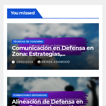
You missed
TÉCNICAS DE COACHING
Comunicación en Defensa en
Zona: Estrategias,
Efectividad, Roles de
10/02/2026
DEREK ASHWOOD
Jugadores
FORMACIONES DEFENSIVAS
Alineación de Defensa en