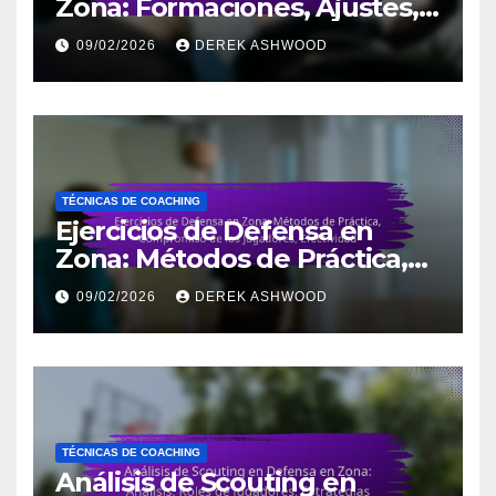
Zona: Formaciones, Ajustes,
Roles de Jugadores
09/02/2026
DEREK ASHWOOD
TÉCNICAS DE COACHING
Ejercicios de Defensa en
Zona: Métodos de Práctica,
Compromiso de los
09/02/2026
DEREK ASHWOOD
Jugadores, Efectividad
TÉCNICAS DE COACHING
Análisis de Scouting en