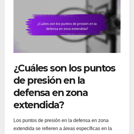
¿Cuáles son los puntos
de presión en la
defensa en zona
extendida?
Los puntos de presión en la defensa en zona
extendida se refieren a áreas específicas en la