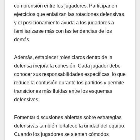
comprensión entre los jugadores. Participar en
ejercicios que enfatizan las rotaciones defensivas
y el posicionamiento ayuda a los jugadores a
familiarizarse más con las tendencias de los
demás.
Además, establecer roles claros dentro de la
defensa mejora la cohesión. Cada jugador debe
conocer sus responsabilidades específicas, lo que
reduce la confusión durante los partidos y permite
transiciones más fluidas entre los esquemas
defensivos.
Fomentar discusiones abiertas sobre estrategias
defensivas también fortalece la unidad del equipo.
Cuando los jugadores se sienten cómodos