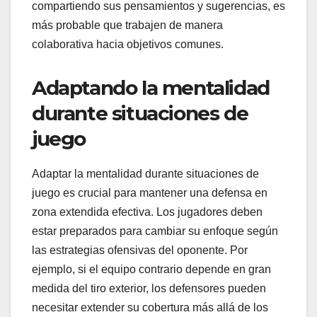
compartiendo sus pensamientos y sugerencias, es
más probable que trabajen de manera
colaborativa hacia objetivos comunes.
Adaptando la mentalidad
durante situaciones de
juego
Adaptar la mentalidad durante situaciones de
juego es crucial para mantener una defensa en
zona extendida efectiva. Los jugadores deben
estar preparados para cambiar su enfoque según
las estrategias ofensivas del oponente. Por
ejemplo, si el equipo contrario depende en gran
medida del tiro exterior, los defensores pueden
necesitar extender su cobertura más allá de los