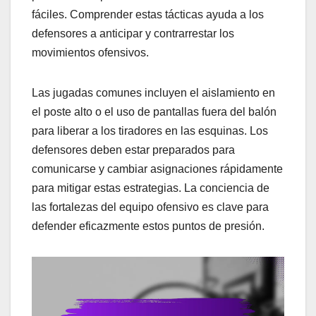
fáciles. Comprender estas tácticas ayuda a los
defensores a anticipar y contrarrestar los
movimientos ofensivos.
Las jugadas comunes incluyen el aislamiento en
el poste alto o el uso de pantallas fuera del balón
para liberar a los tiradores en las esquinas. Los
defensores deben estar preparados para
comunicarse y cambiar asignaciones rápidamente
para mitigar estas estrategias. La conciencia de
las fortalezas del equipo ofensivo es clave para
defender eficazmente estos puntos de presión.