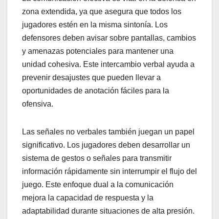
zona extendida, ya que asegura que todos los
jugadores estén en la misma sintonía. Los
defensores deben avisar sobre pantallas, cambios
y amenazas potenciales para mantener una
unidad cohesiva. Este intercambio verbal ayuda a
prevenir desajustes que pueden llevar a
oportunidades de anotación fáciles para la
ofensiva.
Las señales no verbales también juegan un papel
significativo. Los jugadores deben desarrollar un
sistema de gestos o señales para transmitir
información rápidamente sin interrumpir el flujo del
juego. Este enfoque dual a la comunicación
mejora la capacidad de respuesta y la
adaptabilidad durante situaciones de alta presión.