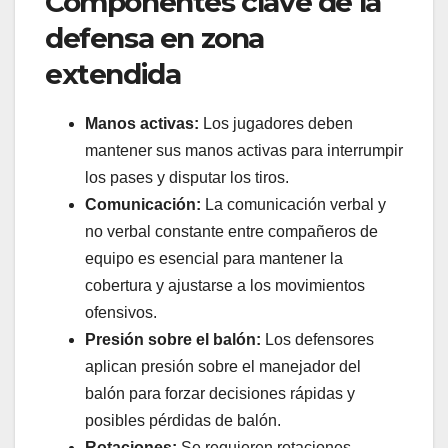
Componentes clave de la
defensa en zona
extendida
Manos activas:
Los jugadores deben
mantener sus manos activas para interrumpir
los pases y disputar los tiros.
Comunicación:
La comunicación verbal y
no verbal constante entre compañeros de
equipo es esencial para mantener la
cobertura y ajustarse a los movimientos
ofensivos.
Presión sobre el balón:
Los defensores
aplican presión sobre el manejador del
balón para forzar decisiones rápidas y
posibles pérdidas de balón.
Rotaciones:
Se requieren rotaciones