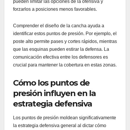
pueden limitar las opciones de la ofensiva y
forzarlos a posiciones menos favorables.
Comprender el diseño de la cancha ayuda a
identificar estos puntos de presión. Por ejemplo, el
poste alto permite pases y cortes rápidos, mientras
que las esquinas pueden estirar la defensa. La
comunicación efectiva entre los defensores es
crucial para mantener la cobertura en estas zonas.
Cómo los puntos de
presión influyen en la
estrategia defensiva
Los puntos de presión moldean significativamente
la estrategia defensiva general al dictar cómo