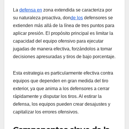
La
defensa en
zona extendida se caracteriza por
su naturaleza proactiva, don
de los
defensores se
extienden más allá de la línea de tres puntos para
aplicar presión. El propósito principal es limitar la
capacidad del equipo ofensivo para ejecutar
jugadas de manera efectiva, forzándolos a tomar
decisiones apresuradas y tiros de bajo porcentaje.
Esta estrategia es particularmente efectiva contra
equipos que dependen en gran medida del tiro
exterior, ya que anima a los defensores a cerrar
rápidamente y disputar los tiros. Al estirar la
defensa, los equipos pueden crear desajustes y
capitalizar los errores ofensivos.