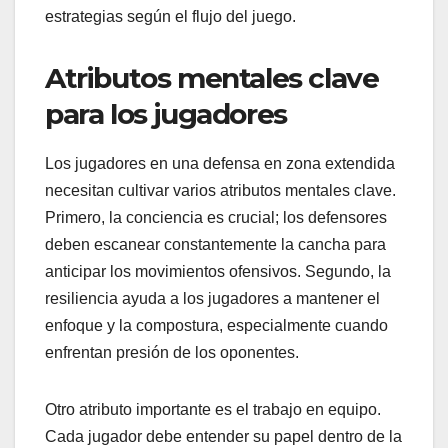
estrategias según el flujo del juego.
Atributos mentales clave
para los jugadores
Los jugadores en una defensa en zona extendida
necesitan cultivar varios atributos mentales clave.
Primero, la conciencia es crucial; los defensores
deben escanear constantemente la cancha para
anticipar los movimientos ofensivos. Segundo, la
resiliencia ayuda a los jugadores a mantener el
enfoque y la compostura, especialmente cuando
enfrentan presión de los oponentes.
Otro atributo importante es el trabajo en equipo.
Cada jugador debe entender su papel dentro de la