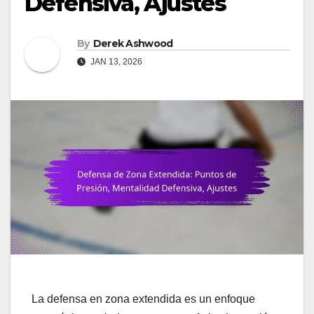
Defensiva, Ajustes
By
Derek Ashwood
JAN 13, 2026
La defensa en zona extendida es un enfoque