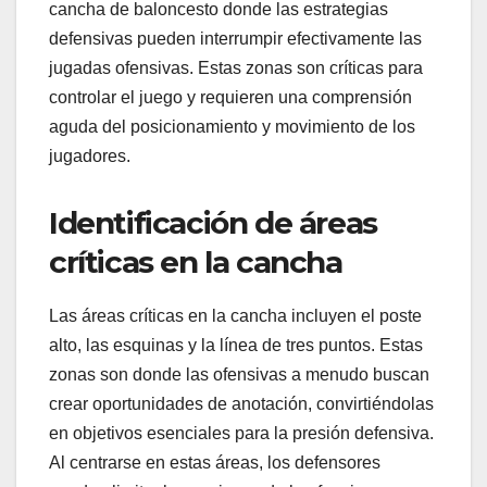
cancha de baloncesto donde las estrategias
defensivas pueden interrumpir efectivamente las
jugadas ofensivas. Estas zonas son críticas para
controlar el juego y requieren una comprensión
aguda del posicionamiento y movimiento de los
jugadores.
Identificación de áreas
críticas en la cancha
Las áreas críticas en la cancha incluyen el poste
alto, las esquinas y la línea de tres puntos. Estas
zonas son donde las ofensivas a menudo buscan
crear oportunidades de anotación, convirtiéndolas
en objetivos esenciales para la presión defensiva.
Al centrarse en estas áreas, los defensores