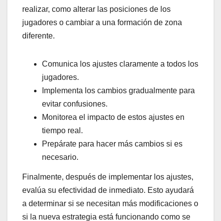
realizar, como alterar las posiciones de los
jugadores o cambiar a una formación de zona
diferente.
Comunica los ajustes claramente a todos los
jugadores.
Implementa los cambios gradualmente para
evitar confusiones.
Monitorea el impacto de estos ajustes en
tiempo real.
Prepárate para hacer más cambios si es
necesario.
Finalmente, después de implementar los ajustes,
evalúa su efectividad de inmediato. Esto ayudará
a determinar si se necesitan más modificaciones o
si la nueva estrategia está funcionando como se