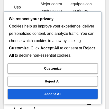
Mejor contra
equipos con
Uso
equipos con
jugadores
Situacional
mal tiro
ofensivos
We respect your privacy
fuertes
Cookies help us improve your experience, deliver
personalized content, and analyze traffic. You can
En resumen, la defensa en zona sobresale en
choose which cookies to allow by clicking
situaciones específicas donde se pueden
Customize
. Click
Accept All
to consent or
Reject
neutralizar las fortalezas del equipo contrario,
All
to decline non-essential cookies.
mientras que la defensa hombre a hombre es más
adecuada para manejar jugadores individuales
Customize
hábiles. Los equipos a menudo alternan entre
estas estrategias según la dinámica del juego.
Reject All
Factores que influyen en
Accept All
la elección de la estrategia